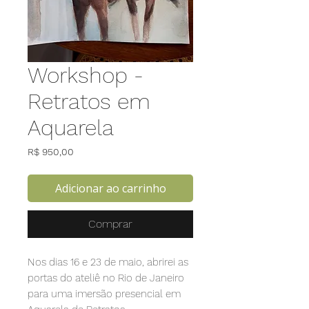
Workshop -
Retratos em
Aquarela
Preço
R$ 950,00
Adicionar ao carrinho
Comprar
Nos dias 16 e 23 de maio, abrirei as
portas do ateliê no Rio de Janeiro
para uma imersão presencial em