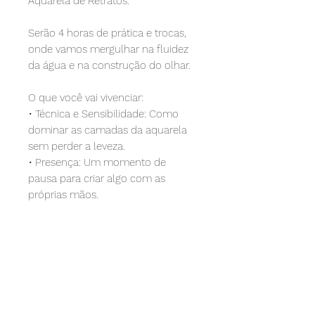
Aquarela de Retratos.
Serão 4 horas de prática e trocas,
onde vamos mergulhar na fluidez
da água e na construção do olhar.
O que você vai vivenciar:
•⁠ ⁠Técnica e Sensibilidade: Como
dominar as camadas da aquarela
sem perder a leveza.
•⁠ ⁠Presença: Um momento de
pausa para criar algo com as
próprias mãos.
Além das aulas presenciais, você
terá acesso ao meu curso on-line
exclusivo para consultar as
técnicas sempre que quiser e
continuar praticando em casa.