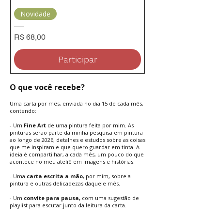
Cartas
Novidade
de
uma
Pintora
Preço
R$ 68,00
Participar
O que você recebe?
Uma carta por mês, enviada no dia 15 de cada mês,
contendo:
- Um
Fine Art
de uma pintura feita por mim. As
pinturas serão parte da minha pesquisa em pintura
ao longo de 2026, detalhes e estudos sobre as coisas
que me inspiram e que quero guardar em tinta. A
ideia é compartilhar, a cada mês, um pouco do que
acontece no meu ateliê em imagens e histórias.
- Uma
carta escrita a mão
, por mim, sobre a
pintura e outras delicadezas daquele mês.
- Um
convite para pausa,
com uma sugestão de
playlist para escutar junto da leitura da carta.